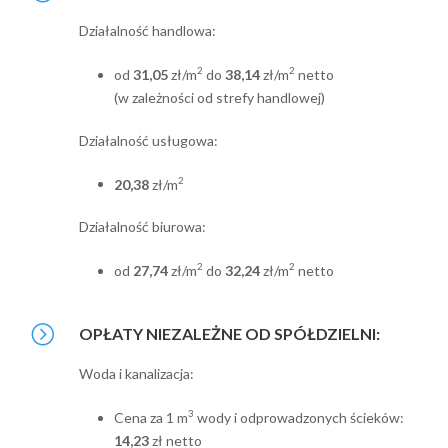
Działalność handlowa:
2
2
od
31,05
zł/m
do
38,14
zł/m
netto
(w zależności od strefy handlowej)
Działalność usługowa:
2
20,38
zł/m
Działalność biurowa:
2
2
od
27,74
zł/m
do
32,24
zł/m
netto
OPŁATY NIEZALEŻNE OD SPÓŁDZIELNI:
Woda i kanalizacja:
3
Cena za 1 m
wody i odprowadzonych ścieków:
14,23
zł netto